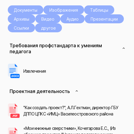
Документы
Изображения
Таблицы
Архивы
Видео
Аудио
Презентации
Ссылки
другое
Требования профстандарта к умениям
педагога
Извлечения
Проектная деятельность
"Как создать проект?", А.Л.Гехтман, директор ГБУ
ДППО ЦПКС «ИМЦ» Василеостровского района
«Мои книжные сверстники», Кочегарова Е.С., (Из