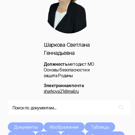
Шаркова Светлана
Геннадьевна
Должность
методист МО
Основы безопасности и
защита Родины
Электронная почта
sharkova21@mail.ru
Документы
Изображения
Таблицы