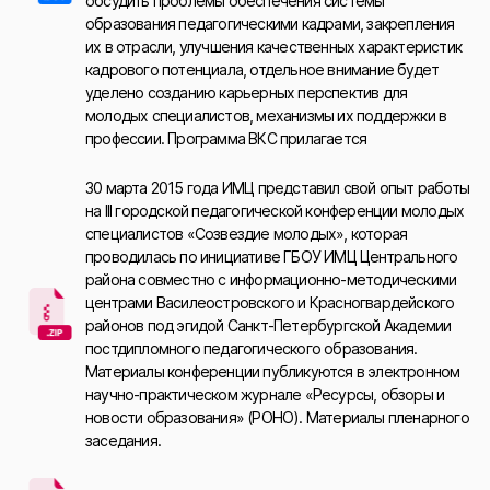
обсудить проблемы обеспечения системы
образования педагогическими кадрами, закрепления
их в отрасли, улучшения качественных характеристик
кадрового потенциала, отдельное внимание будет
уделено созданию карьерных перспектив для
молодых специалистов, механизмы их поддержки в
профессии. Программа ВКС прилагается
30 марта 2015 года ИМЦ представил свой опыт работы
на III городской педагогической конференции молодых
специалистов «Созвездие молодых», которая
проводилась по инициативе ГБОУ ИМЦ Центрального
района совместно с информационно-методическими
центрами Василеостровского и Красногвардейского
районов под эгидой Санкт-Петербургской Академии
постдипломного педагогического образования.
Материалы конференции публикуются в электронном
научно-практическом журнале «Ресурсы, обзоры и
новости образования» (РОНО). Материалы пленарного
заседания.