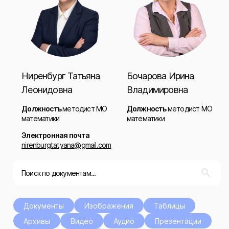
Ниренбург Татьяна
Бочарова Ирина
Леонидовна
Владимировна
Должность
методист МО
Должность
методист МО
математики
математики
Электронная почта
nirenburgtatyana@gmail.com
Документы
Изображения
Таблицы
Архивы
Видео
Аудио
Презентации