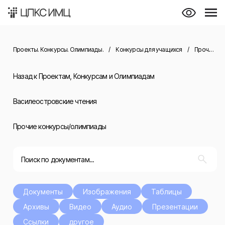
Проекты. Конкурсы. Олимпиады.
/
Конкурсы для учащихся
/
Прочие конкурсы
Назад к Проектам, Конкурсам и Олимпиадам
Василеостровские чтения
Прочие конкурсы/олимпиады
Документы
Изображения
Таблицы
Архивы
Видео
Аудио
Презентации
Ссылки
другое