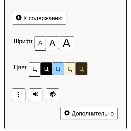
К содержанию
А
Шрифт
А
А
Цвет
Ц
Ц
Ц
Ц
Ц
Дополнительно