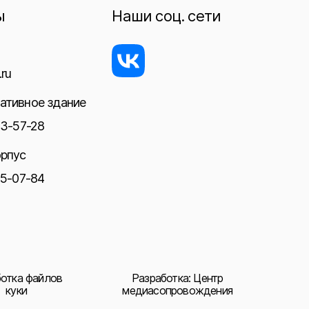
ы
Наши соц. сети
ru
ативное здание
23-57-28
орпус
05-07-84
отка файлов
Разработка: Центр
куки
медиасопровождения