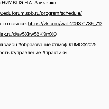
р
НИУ ВШЭ
Н.А. Заиченко.
w.eduforum.spb.ru/program/schedule/
 по ссылке:
https://vk.com/wall-209371739_712
andex.ru/d/av5Xkw58Ki9mXQ
ийрайон #образование #пмоф #ПМОФ2025
ость #управление #практики