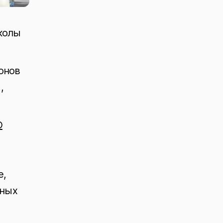
колы
онов
,
О
е,
ьных