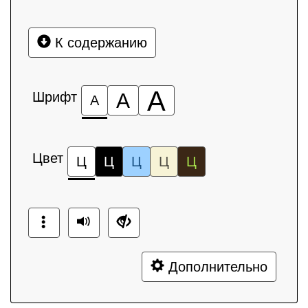
К содержанию
А
Шрифт
А
А
Цвет
Ц
Ц
Ц
Ц
Ц
Дополнительно