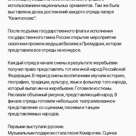
использованием национальных орнаментов. Там же была
выставлена доска достижений каждого отряда лагеря
"Квантополис".
После подъёма государственного флага и исполнения
государственного гимна России открытие мероприятие
сказочная провела ведущая Василиса Премудрая, которая
представила все отряды на конкурсе.
Каждый отряд в начале смены в результате жеребьёвки
получил право представлять тот или иной народ Российской
Федерации. В период смены воспитанники изучали историю,
географию, традиции, культуру, язык и фольклор того народа,
который выпал им на жеребьевке. Готовили костюмы.
Рисовали объёмный рисунок, представляющий народ. В
финале отряды готовили небольшое театрализованное
представление со сценками, песнями и танцем
представляемых народов.
Первыми выступали русские.
Музыкальным подарком стала песня Комарочек. Сценка