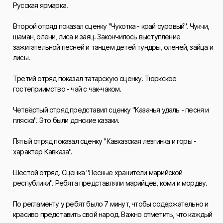
Русская ярмарка.
Второй отряд показал сценку "Чукотка - край суровый". Чукчи,
шаман, олени, лиса и заяц. Закончилось выступление
зажигательной песней и танцем детей тундры, оленей, зайца и
лисы.
Третий отряд показал татарскую сценку. Тюркское
гостеприимство - чай с чак-чаком.
Четвёртый отряд представил сценку "Казачья удаль - песня и
пляска". Это были донские казаки.
Пятый отряд показал сценку "Кавказская лезгинка и горы -
характер Кавказа".
Шестой отряд. Сценка "Лесные хранители марийской
республики". Ребята представляли марийцев, коми и мордву.
По регламенту у ребят было 7 минут, чтобы содержательно и
красиво представить свой народ. Важно отметить, что каждый