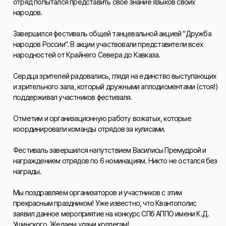
отряд попытался представить свое знание языков своих
народов.
Завершился фестиваль общей танцевальной акцией "Дружба
народов России". В акции участвовали представители всех
народностей от Крайнего Севера до Кавказа.
Сердца зрителей радовались, глядя на единство выступающих
и зрительного зала, который дружными аплодисментами (стоя!)
поддерживал участников фестиваля.
Отметим и организационную работу вожатых, которые
координировали команды отрядов за кулисами.
Фестиваль завершился напутствием Василисы Премудрой и
награждением отрядов по 6 номинациям. Никто не остался без
награды.
Мы поздравляем организаторов и участников с этим
прекрасным праздником! Уже известно, что Квантополис
заявил данное мероприятие на конкурс СПб АППО имени К.Д.
Ушинского. Желаем удачи коллегам!