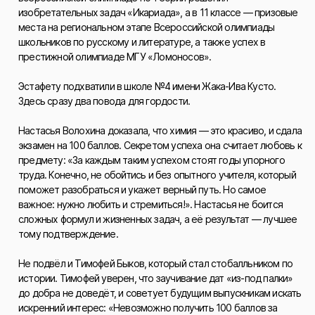
изобретательных задач «Икариада», а в 11 классе — призовые
места на региональном этапе Всероссийской олимпиады
школьников по русскому и литературе, а также успех в
престижной олимпиаде МГУ «Ломоносов».
Эстафету подхватили в школе №4 имени Жака-Ива Кусто.
Здесь сразу два повода для гордости.
Настасья Волохина доказала, что химия — это красиво, и сдала
экзамен на 100 баллов. Секретом успеха она считает любовь к
предмету: «За каждым таким успехом стоят годы упорного
труда. Конечно, не обойтись и без опытного учителя, который
поможет разобраться и укажет верный путь. Но самое
важное: нужно любить и стремиться!». Настасья не боится
сложных формул и жизненных задач, а её результат — лучшее
тому подтверждение.
Не подвёл и Тимофей Быков, который стал стобалльником по
истории. Тимофей уверен, что заучивание дат «из-под палки»
до добра не доведёт, и советует будущим выпускникам искать
искренний интерес: «Невозможно получить 100 баллов за