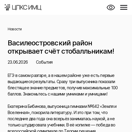
Новости
Василеостровский район
открывает счёт стобалльникам!
23.06.2026
События
ЕГЭ в самом разгаре, а в нашем районе уже есть первые
выдающиеся результаты. Сразу три выпускника показали
блестящее знание предметов, получив максимальные 100
баллов. Знакомьтесь с нашими умниками и умницами!
Екатерина Бибинова, выпускница гимназии №642 «Земля и
Вселенная», покорила литературу. И это при том, что
последние два года она всерьёз занималась наукой, а не
только штудировала учебники. В её копилке — победа во
всероссийской олимпиаде по Теории решения