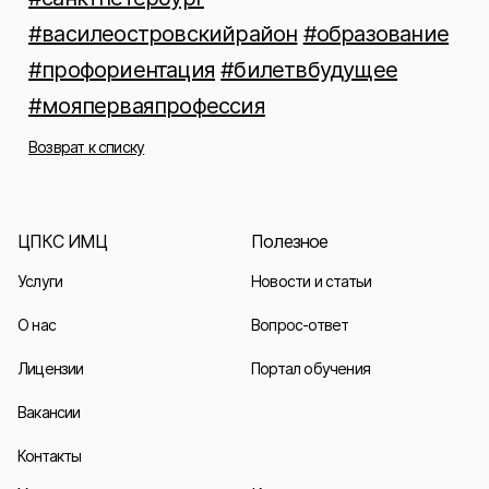
#василеостровскийрайон
#образование
#профориентация
#билетвбудущее
#мояперваяпрофессия
Возврат к списку
ЦПКС ИМЦ
Полезное
Услуги
Новости и статьи
О нас
Вопрос-ответ
Лицензии
Портал обучения
Вакансии
Контакты