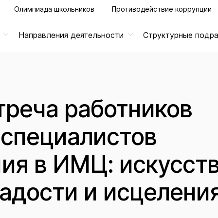
Олимпиада школьников
Противодействие коррупции
Направления деятельности
Структурные подр
треча работников
 специалистов
ия в ИМЦ: искусст
радости и исцелени