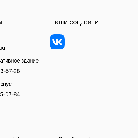
ы
Наши соц. сети
ru
ативное здание
23-57-28
орпус
05-07-84