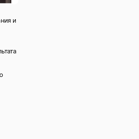
ания и
льтата
о