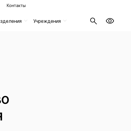
Контакты
азделения
Учреждения
во
я