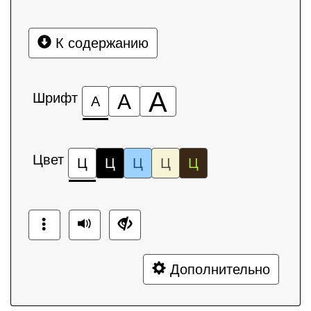
К содержанию
А
Шрифт
А
А
Цвет
Ц
Ц
Ц
Ц
Ц
Дополнительно