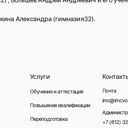
2) , Большев Андрей Андреевич и его уче
кина Александра (гимназия32).
Услуги
Контакт
Почта
Обучение и аттестация
imc@imcvo.
Повышение квалификации
Администр
Переподготовка
+7 (812) 3