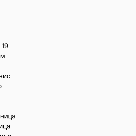
 19
ом
енис
р
еница
ница