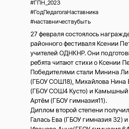
#ГПН_2023
#ГодПедагогаНаставника
#наставничествубыть
27 февраля состоялось награжд
районного фестиваля Ксении Пет
учителей ОДНКНР. Они подготов
ребята читают стихи о Ксении П
Победителями стали Минина Ли
(ГБОУ СОШ18), Михайлова Нина 
(ГБОУ СОШ4 Кусто) и Камышный 
Артём (ГБОУ гимназия11).
Диплом второй степени получил
Галась Ева (ГБОУ гимназия 32) 