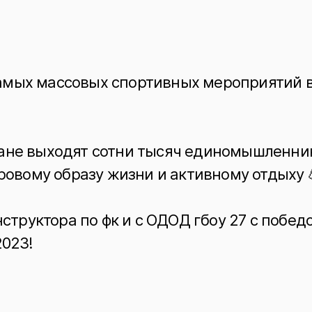
 самых массовых спортивных мероприятий 
тране выходят сотни тысяч единомышленни
ровому образу жизни и активному отдыху 
структора по фк и с ОДОД гбоу 27 с побед
2023!