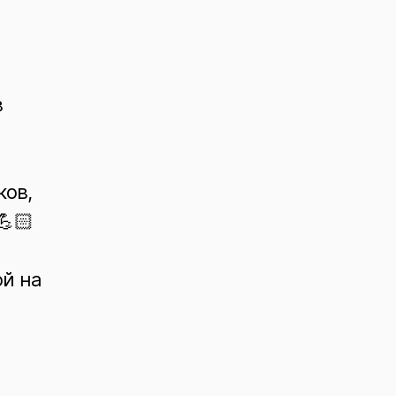
в
ков,
💪🏻
ой на