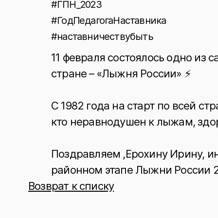
#ГПН_2023
#ГодПедагогаНаставника
#наставничествубыть
11 февраля состоялось одно из
стране – «Лыжня России» ⚡️
С 1982 года на старт по всей с
кто неравнодушен к лыжам, здо
Поздравляем ,Ерохину Ирину, ин
районном этапе Лыжни России 
Возврат к списку