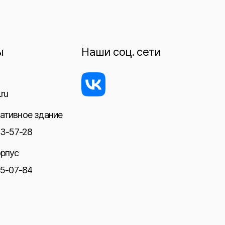
ы
Наши соц. сети
ru
ативное здание
23-57-28
орпус
05-07-84