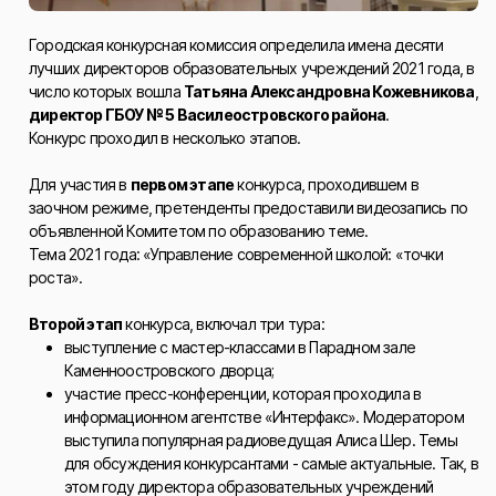
Городская конкурсная комиссия определила имена десяти
лучших директоров образовательных учреждений 2021 года, в
число которых вошла
Татьяна Александровна Кожевникова
,
директор ГБОУ № 5 Василеостровского района
.
Конкурс проходил в несколько этапов.
Для участия в
первом этапе
конкурса, проходившем в
заочном режиме, претенденты предоставили видеозапись по
объявленной Комитетом по образованию теме.
Тема 2021 года: «Управление современной школой: «точки
роста».
Второй этап
конкурса, включал три тура:
выступление с мастер-классами в Парадном зале
Каменноостровского дворца;
участие пресс-конференции, которая проходила в
информационном агентстве «Интерфакс». Модератором
выступила популярная радиоведущая Алиса Шер. Темы
для обсуждения конкурсантами - самые актуальные. Так, в
этом году директора образовательных учреждений