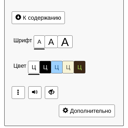
К содержанию
А
Шрифт
А
А
Цвет
Ц
Ц
Ц
Ц
Ц
Дополнительно