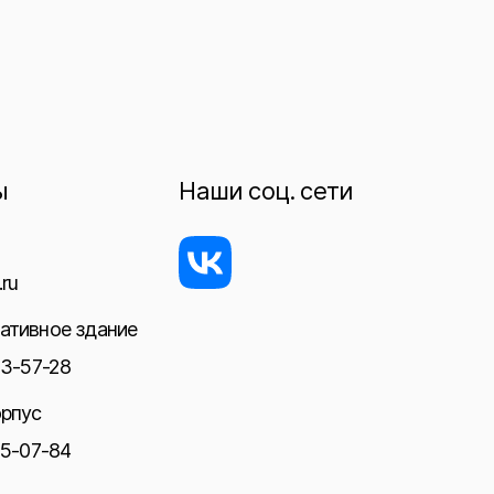
ы
Наши соц. сети
ru
ативное здание
23-57-28
орпус
05-07-84